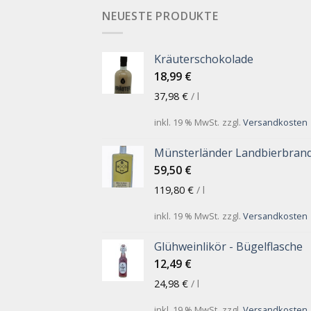
NEUESTE PRODUKTE
Kräuterschokolade
18,99
€
37,98
€
/
l
inkl. 19 % MwSt.
zzgl.
Versandkosten
Münsterländer Landbierbran
59,50
€
119,80
€
/
l
inkl. 19 % MwSt.
zzgl.
Versandkosten
Glühweinlikör - Bügelflasche
12,49
€
24,98
€
/
l
inkl. 19 % MwSt.
zzgl.
Versandkosten