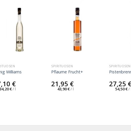
RITUOSEN
SPIRITUOSEN
SPIRITUOSEN
ig Williams
Pflaume Frucht+
Pistenbren
7,10
€
21,95
€
27,25
34,20
€
/
l
43,90
€
/
l
54,50
€
/