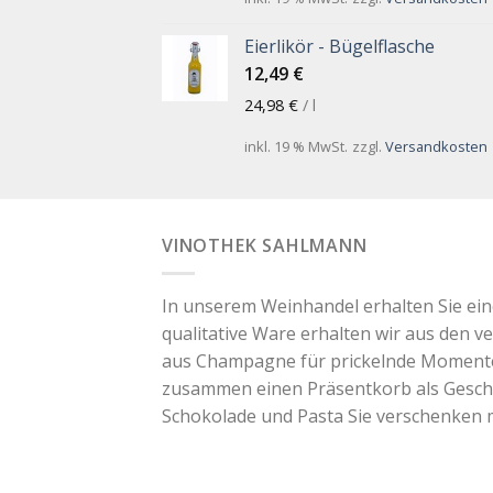
Eierlikör - Bügelflasche
12,49
€
24,98
€
/
l
inkl. 19 % MwSt.
zzgl.
Versandkosten
VINOTHEK SAHLMANN
In unserem Weinhandel erhalten Sie ei
qualitative Ware erhalten wir aus den v
aus Champagne für prickelnde Momente. 
zusammen einen Präsentkorb als Geschen
Schokolade und Pasta Sie verschenken