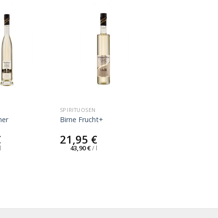
SPIRITUOSEN
ner
Birne Frucht+
€
21,95
€
l
43,90
€
/
l