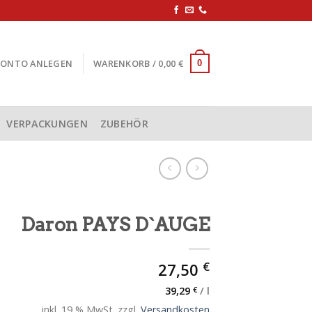
KONTO ANLEGEN
WARENKORB /
0,00
€
0
VERPACKUNGEN
ZUBEHÖR
Daron PAYS D`AUGE
€
27,50
39,29
€
/
l
inkl. 19 % MwSt.
zzgl.
Versandkosten