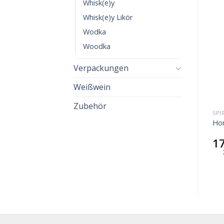
Whisk(e)y
Whisk(e)y Likör
Wodka
Woodka
Verpackungen
Weißwein
Zubehör
SPIRITUOSEN
SPIRITUOSEN
SPI
Coillmór Bavaria x
Münsterländer
Hon
Toscana Caberlot
Landbierbrand
72,40
€
59,50
€
1
103,43
€
/
l
119,80
€
/
l