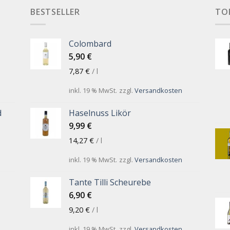
BESTSELLER
TO
Colombard
5,90
€
7,87
€
/
l
inkl. 19 % MwSt.
zzgl.
Versandkosten
d
Haselnuss Likör
9,99
€
14,27
€
/
l
inkl. 19 % MwSt.
zzgl.
Versandkosten
Tante Tilli Scheurebe
6,90
€
9,20
€
/
l
inkl. 19 % MwSt.
zzgl.
Versandkosten