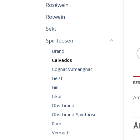
Roséwein
Rotwein
Sekt
Spirituosen
Brand
Calvados
Cognac/Armangnac
Geist
BE
Gin
Likör
Am
Obstbrand
Obstbrand-Spirituose
Rum
Ä
Vermuth