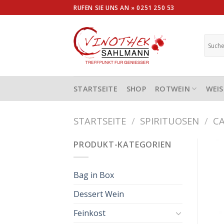
Skip
RUFEN SIE UNS AN »
0251 250 53
to
content
STARTSEITE
SHOP
ROTWEIN
WEIS
STARTSEITE
/
SPIRITUOSEN
/
C
PRODUKT-KATEGORIEN
Bag in Box
Dessert Wein
Feinkost