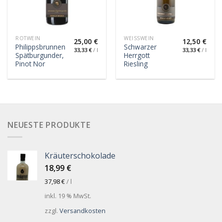
ROTWEIN
WEISSWEIN
25,00
€
12,50
€
Philippsbrunnen
Schwarzer
33,33
€
/
l
33,33
€
/
l
Spätburgunder,
Herrgott
Pinot Nor
Riesling
NEUESTE PRODUKTE
Kräuterschokolade
18,99
€
37,98
€
/
l
inkl. 19 % MwSt.
zzgl.
Versandkosten