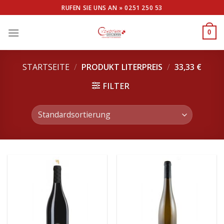
Skip
RUFEN SIE UNS AN »
0251 250 53
to
content
0
STARTSEITE
/
PRODUKT LITERPREIS
/
33,33 €
FILTER