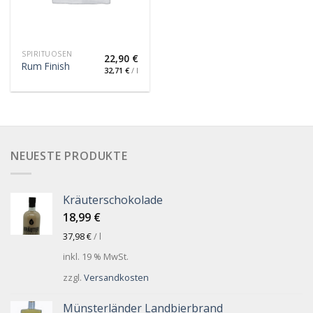
SPIRITUOSEN
22,90
€
Rum Finish
32,71
€
/
l
NEUESTE PRODUKTE
Kräuterschokolade
18,99
€
37,98
€
/
l
inkl. 19 % MwSt.
zzgl.
Versandkosten
Münsterländer Landbierbrand