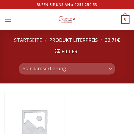
Skip
RUFEN SIE UNS AN »
0251 250 53
to
content
0
STARTSEITE
/
PRODUKT LITERPREIS
/
32,71€
FILTER