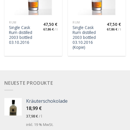
RUM
RUM
47,50
€
47,50
€
Single Cask
Single Cask
67,86
€
/
l
67,86
€
/
l
Rum distilled
Rum distilled
2003 bottled
2003 bottled
03.10.2016
03.10.2016
(Kopie)
NEUESTE PRODUKTE
Kräuterschokolade
18,99
€
37,98
€
/
l
inkl. 19 % MwSt.