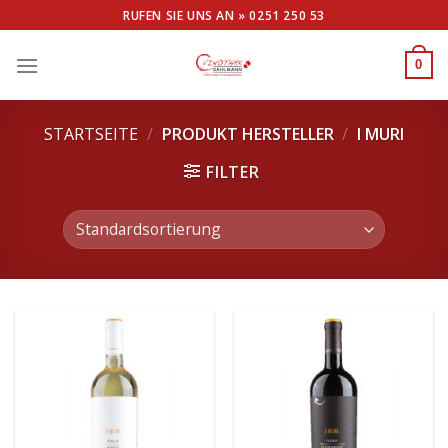
Skip
RUFEN SIE UNS AN »
0251 250 53
to
content
0
STARTSEITE
/
PRODUKT HERSTELLER
/
I MURI
FILTER