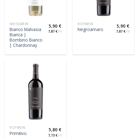
WEISSWEIN
ROTWEIN
5,90
€
5,90
€
Bianco Malvasia
Negroamaro
7,87
€
/
l
7,87
€
/
l
Bianca |
Bombino Bianco
| Chardonnay
ROTWEIN
5,80
€
Primitivo
7,73
€
/
l