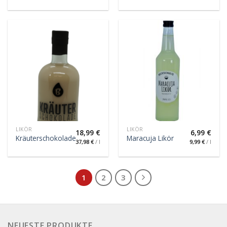
LIKÖR
LIKÖR
18,99
€
6,99
€
Kräuterschokolade
Maracuja Likör
37,98
€
/
l
9,99
€
/
l
1
2
3
NEUESTE PRODUKTE