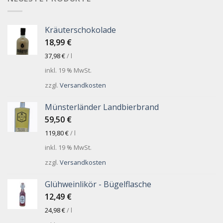
Kräuterschokolade
18,99
€
37,98
€
/
l
inkl. 19 % MwSt.
zzgl.
Versandkosten
Münsterländer Landbierbrand
59,50
€
119,80
€
/
l
inkl. 19 % MwSt.
zzgl.
Versandkosten
Glühweinlikör - Bügelflasche
12,49
€
24,98
€
/
l