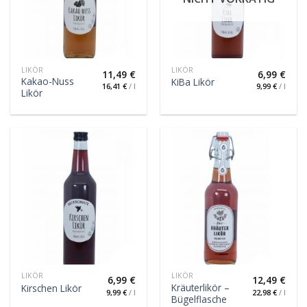
LIKÖR
LIKÖR
11,49
€
6,99
€
Kakao-Nuss
KiBa Likör
16,41
€
/
l
9,99
€
/
l
Likör
LIKÖR
LIKÖR
6,99
€
12,49
€
Kräuterlikör –
Kirschen Likör
9,99
€
/
l
22,98
€
/
l
Bügelflasche