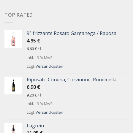
TOP RATED
9° frizzante Rosato Garganega / Rabosa
4,95
€
6,60
€
/
l
inkl. 19 % MwSt.
zzgl.
Versandkosten
Riposato Corvina, Corvinone, Rondinella
6,90
€
9,20
€
/
l
inkl. 19 % MwSt.
zzgl.
Versandkosten
Lagrein
11,95
€