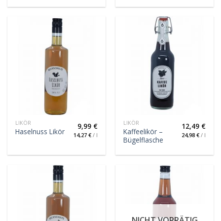
LIKÖR
LIKÖR
9,99
€
12,49
€
Kaffeelikör –
Haselnuss Likör
14,27
€
/
l
24,98
€
/
l
Bügelflasche
NICHT VORRÄTIG