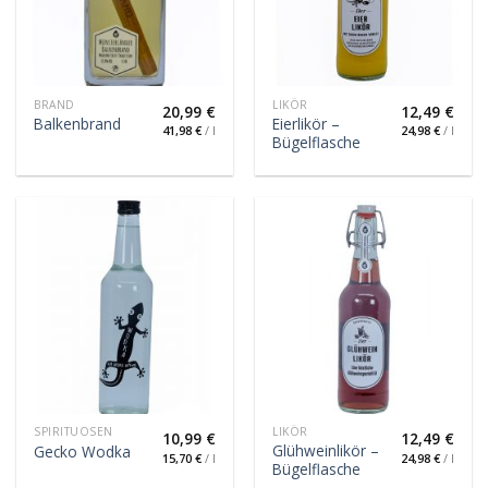
BRAND
LIKÖR
20,99
€
12,49
€
Eierlikör –
Balkenbrand
41,98
€
/
l
24,98
€
/
l
Bügelflasche
SPIRITUOSEN
LIKÖR
10,99
€
12,49
€
Glühweinlikör –
Gecko Wodka
15,70
€
/
l
24,98
€
/
l
Bügelflasche