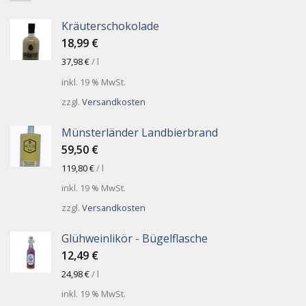
Kräuterschokolade
18,99
€
37,98
€
/
l
inkl. 19 % MwSt.
zzgl.
Versandkosten
Münsterländer Landbierbrand
59,50
€
119,80
€
/
l
inkl. 19 % MwSt.
zzgl.
Versandkosten
Glühweinlikör - Bügelflasche
12,49
€
24,98
€
/
l
inkl. 19 % MwSt.